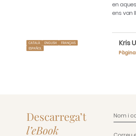
en aques
ens van l
Kris
CATALÀ
ENGLISH
FRANÇAIS
ESPAÑOL
Pàgina
Descarrega’t
l’eBook