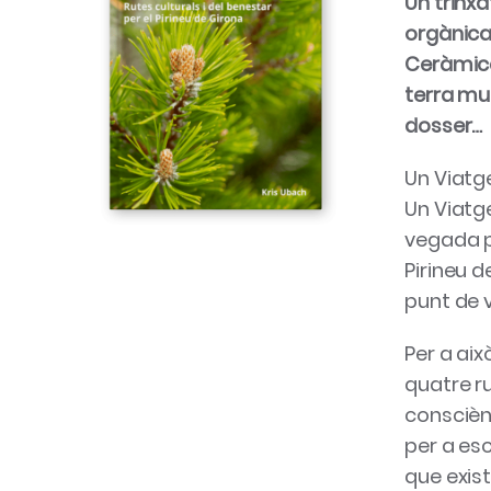
Un trinxa
orgànica.
Ceràmica
terra mul
dosser…
Un Viatge
Un Viatg
vegada pe
Pirineu d
punt de v
Per a aix
quatre ru
conscièn
per a es
que exist