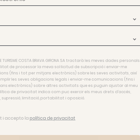
E TURISME COSTA BRAVA GIRONA SA tractarà les meves dades personals
litat de processar la meva sol·licitud de subscripció i enviar-me
ns (fins i tot per mitjans electrònics) sobre les seves activitats, així
plir les seves obligacions legals i enviar-me comunicacions (fins i
jans electrònics) sobre altres activitats que es puguin ajustar al meu
política de privacitat indica com puc exercir els meus drets d’accés,
, supressió, limitació, portabilitat i oposició.
it i accepto la
política de privacitat