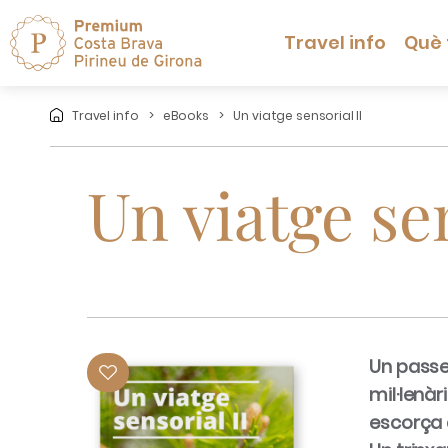
Travel info
Què 
Travel info
eBooks
Un viatge sensorial II
Un viatge sen
Un passe
mil·lenàr
escorça 