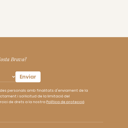
 Costa Brava?
des personals amb finalitats d'enviament de la
tament i sol·licitud de la limitació del
cici de drets a la nostra
Política de protecció