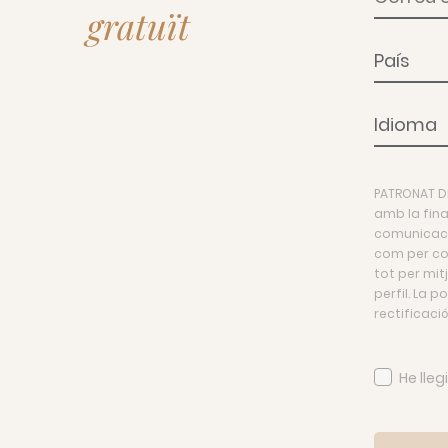
gratuït
País
Idioma
PATRONAT D
amb la fina
comunicacio
com per com
tot per mit
perfil. La 
rectificació
He lleg