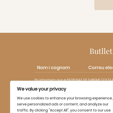
Butlle
Els informem que el PATRONAT DE TURISME COSTA 
informació sobre experiències del seu interès. Es 
We value your privacy
tractament adreçant-se al Patronat de Turisme C
de dades.
.
We use cookies to enhance your browsing experience,
serve personalized ads or content, and analyze our
traffic. By clicking "Accept All", you consent to our use