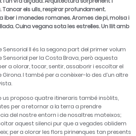
t i un vi d’alçada. Arquitectura sorprenent i
 Tancar els ulls, respirar profundament.
 iber i monedes romanes. Aromes de pi, molsa i
lada. Cuina vegana sota les estrelles. Un llit amb
 Sensorial II és la segona part del primer volum
e Sensorial per la Costa Brava, però aquesta
r a olorar, tocar, sentir, assaborir i escoltar el
e Girona. I també per a conèixer-lo des d’un altre
ista.
ò us proposo quatre itineraris també insòlits,
tes per a retornar a la terra a prendre
cia del nostre entorn i de nosaltres mateixos;
coltar aquest silenci pur que a vegades oblidem
eix; per a olorar les flors pirinenques tan presents