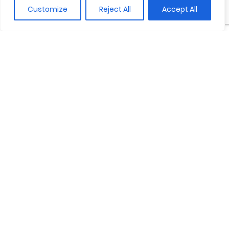
Customize
Reject All
Accept All
Criterios de sostenibilidad
Idiomas disponibles
Catalán
Español
Inglés
Francés
Comparte
Guardar en favoritos