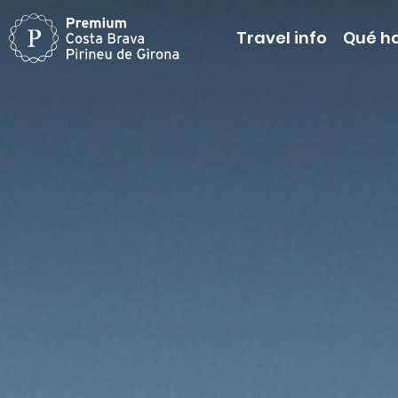
Travel info
Qué h