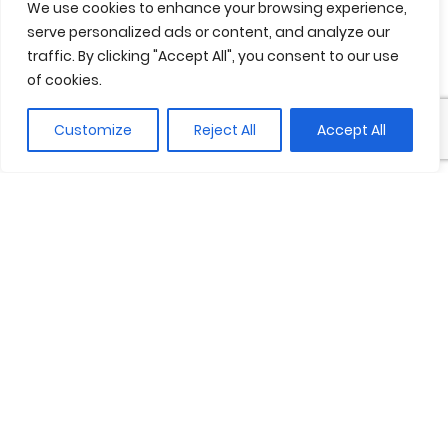
We use cookies to enhance your browsing experience,
serve personalized ads or content, and analyze our
traffic. By clicking "Accept All", you consent to our use
of cookies.
Customize
Reject All
Accept All
Ernesto, más allá de ser perfumista,
es un artista del paisaje y un
narrador apasionado. El fundador
de Bravanariz une su faceta
creativa con el amor profundo por
la naturaleza, especialmente la del
Alt Empordà, donde vive y de donde
extrae la inspiración y los