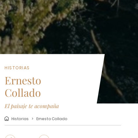
HISTORIAS
Ernesto
Collado
El paisaje te acompaña
Historias
Ernesto Collado