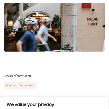
Tipus d'activitat
Amics
En parella
We value your privacy
Temporada