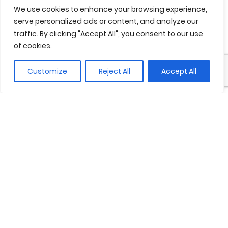
We use cookies to enhance your browsing experience,
Hivern
Primavera
Tardor
Estiu
serve personalized ads or content, and analyze our
traffic. By clicking "Accept All", you consent to our use
of cookies.
Criteris de sostenibilitat
Customize
Reject All
Accept All
Idiomes disponibles
Català
Castellà
Anglès
Francès
Comparteix
Guardar a favorits